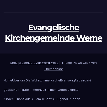
Evangelische
Kirchengemeinde Werne
Stolz präsentiert von WordPress
|
Theme: News Click von
Themeansar
Home
Über uns
Die Wohnzimmerkirche
Evensong
Repaircafé
geSEGNet: Taufe + Hochzeit + mehr
Gottesdienste
Kinder + Konfikids + Familie
Konfis+Jugend
Gruppen