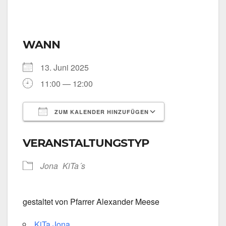
WANN
13. Juni 2025
11:00 — 12:00
ZUM KALENDER HINZUFÜGEN
ICS her­un­ter­la­den
Goog­le Kalen­
VERANSTALTUNGSTYP
Jona
KiTa´s
gestal­tet von Pfar­rer Alex­an­der Mee­se
KiTa Jona