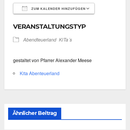
ZUM KALENDER HINZUFÜGEN
ICS her­un­ter­la­den
Goog­le Kalen­
VERANSTALTUNGSTYP
Abend­teu­er­land
KiTa´s
gestal­tet von Pfar­rer Alex­an­der Mee­se
Kita Aben­teu­er­land
Ähnlicher Beitrag