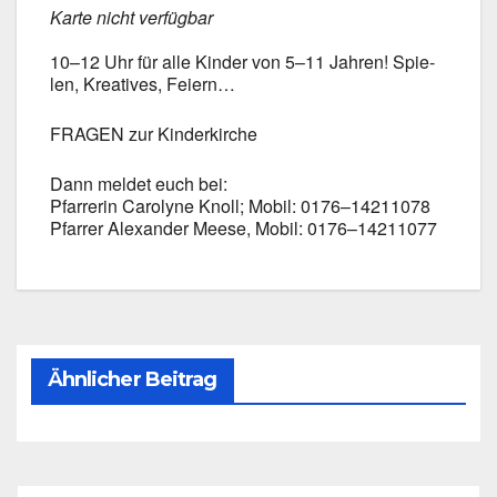
Kar­te nicht ver­füg­bar
10–12 Uhr für alle Kin­der von 5–11 Jah­ren! Spie­
len, Krea­ti­ves, Fei­ern…
FRAGEN zur Kin­der­kir­che
Dann mel­det euch bei:
Pfar­re­rin Caro­ly­ne Knoll; Mobil: 0176–14211078
Pfar­rer Alex­an­der Mee­se, Mobil: 0176–14211077
Ähnlicher Beitrag