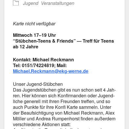
Jugend
Ver­an­stal­tun­gen
Kar­te nicht ver­füg­bar
Mitt­woch 17–19 Uhr
“Stübchen-Teens & Fri­ends” — Treff für Teens
ab 12 Jah­re
Kon­takt: Micha­el Reck­mann
Tel: 0151/74224819; Mail:
Michael.Reckmann@ekg-werne.de
Unser Jugend-Stübchen
Das Jugend­stüb­chen gibt es nun schon seit 4 Jah­
ren. Hier kön­nen sich Kon­fir­man­den oder Jugend­
li­che gene­rell mit ihren Freun­den tref­fen, und so
auch Punk­te für ihre Kon­fi Kar­te sam­meln. Unter
der Beauf­sich­ti­gung von Micha­el Reck­mann, Alex
Möl­ler und Andrea Rum­pen­horst fin­den außer­dem
ver­schie­de­ne Aktio­nen statt: