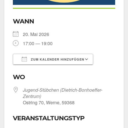
WANN
20. Mai 2026
17:00 — 19:00
ZUM KALENDER HINZUFÜGEN
ICS her­un­ter­la­den
Goog­le Kalen­
WO
Jugend-Stübchen (Dietrich-Bonhoeffer-
Zentrum)
Ost­ring 70, Wer­ne, 59368
VERANSTALTUNGSTYP