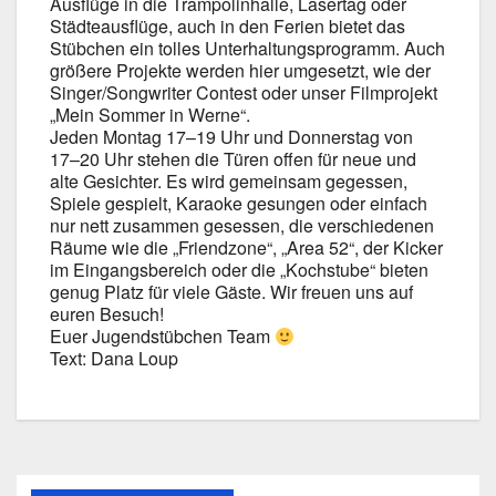
Aus­flü­ge in die Tram­po­lin­hal­le, Laser­tag oder
Städ­te­aus­flü­ge, auch in den Feri­en bie­tet das
Stüb­chen ein tol­les Unter­hal­tungs­pro­gramm. Auch
grö­ße­re Pro­jek­te wer­den hier umge­setzt, wie der
Singer/Songwriter Con­test oder unser Film­pro­jekt
„Mein Som­mer in Wer­ne“.
Jeden Mon­tag 17–19 Uhr und Don­ners­tag von
17–20 Uhr ste­hen die Türen offen für neue und
alte Gesich­ter. Es wird gemein­sam geges­sen,
Spie­le gespielt, Karao­ke gesun­gen oder ein­fach
nur nett zusam­men geses­sen, die ver­schie­de­nen
Räu­me wie die „Fri­end­zo­ne“, „Area 52“, der Kicker
im Ein­gangs­be­reich oder die „Kochstu­be“ bie­ten
genug Platz für vie­le Gäs­te. Wir freu­en uns auf
euren Besuch!
Euer Jugend­stüb­chen Team
Text: Dana Loup