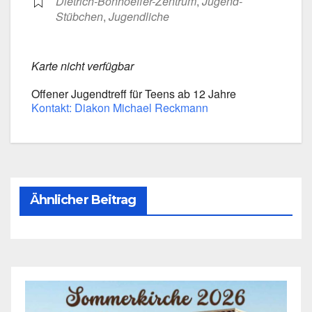
Dietrich-Bonhoeffer-Zentrum
,
Jugend-
Stübchen
,
Jugend­li­che
Kar­te nicht ver­füg­bar
Offe­ner Jugend­treff für Teens ab 12 Jah­re
Kon­takt: Dia­kon Micha­el Reck­mann
Ähnlicher Beitrag