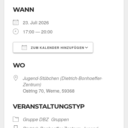
WANN
23. Juli 2026
17:00 — 20:00
ZUM KALENDER HINZUFÜGEN
ICS her­un­ter­la­den
Goog­le Kalen­
WO
Jugend-Stübchen (Dietrich-Bonhoeffer-
Zentrum)
Ost­ring 70, Wer­ne, 59368
VERANSTALTUNGSTYP
Grup­pe DBZ
Grup­pen