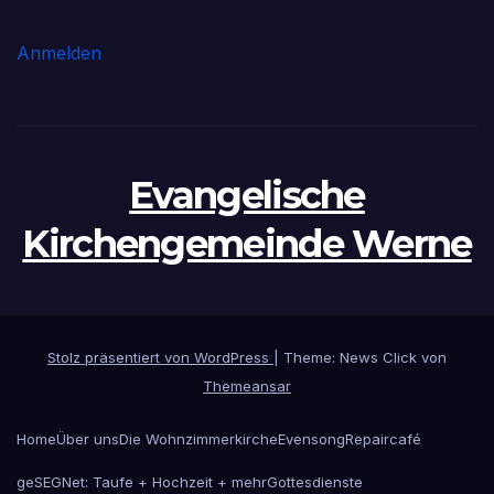
Anmelden
Evangelische
Kirchengemeinde Werne
Stolz präsentiert von WordPress
|
Theme: News Click von
Themeansar
Home
Über uns
Die Wohnzimmerkirche
Evensong
Repaircafé
geSEGNet: Taufe + Hochzeit + mehr
Gottesdienste