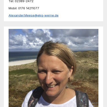
Tel: 02389-2472
Mobil: 0176 14211077
Alexander.Meese@ekg-werne.de