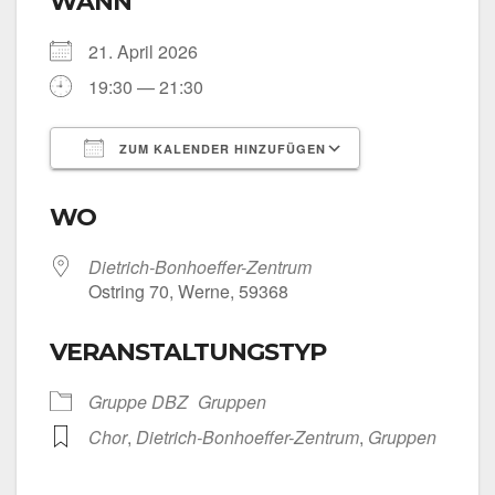
WANN
21. April 2026
19:30 — 21:30
ZUM KALENDER HINZUFÜGEN
ICS her­un­ter­la­den
Goog­le Kalen­
WO
Dietrich-Bonhoeffer-Zentrum
Ost­ring 70, Wer­ne, 59368
VERANSTALTUNGSTYP
Grup­pe DBZ
Grup­pen
Chor
,
Dietrich-Bonhoeffer-Zentrum
,
Grup­pen