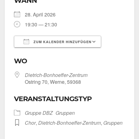
WANN
28. April 2026
19:30 — 21:30
ZUM KALENDER HINZUFÜGEN
ICS her­un­ter­la­den
Goog­le Kalen­
WO
Dietrich-Bonhoeffer-Zentrum
Ost­ring 70, Wer­ne, 59368
VERANSTALTUNGSTYP
Grup­pe DBZ
Grup­pen
Chor
,
Dietrich-Bonhoeffer-Zentrum
,
Grup­pen