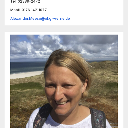
Tel: 02389-2472
Mobil: 0176 14211077
Alexander.Meese@ekg-werne.de