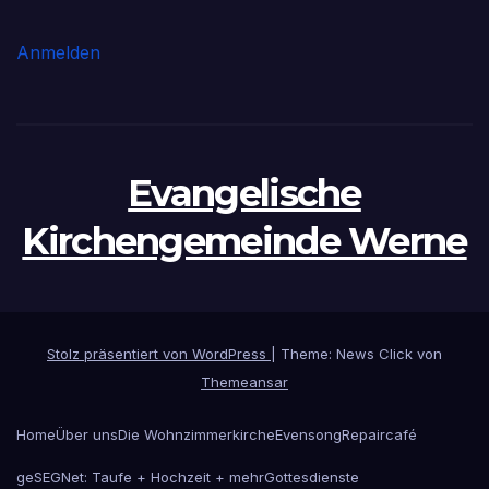
Anmelden
Evangelische
Kirchengemeinde Werne
Stolz präsentiert von WordPress
|
Theme: News Click von
Themeansar
Home
Über uns
Die Wohnzimmerkirche
Evensong
Repaircafé
geSEGNet: Taufe + Hochzeit + mehr
Gottesdienste