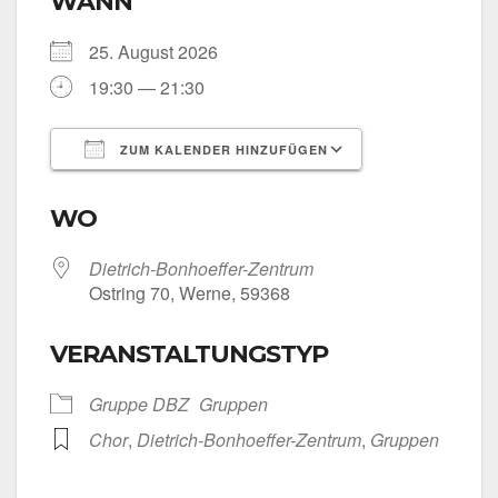
WANN
25. August 2026
19:30 — 21:30
ZUM KALENDER HINZUFÜGEN
ICS her­un­ter­la­den
Goog­le Kalen­
WO
Dietrich-Bonhoeffer-Zentrum
Ost­ring 70, Wer­ne, 59368
VERANSTALTUNGSTYP
Grup­pe DBZ
Grup­pen
Chor
,
Dietrich-Bonhoeffer-Zentrum
,
Grup­pen