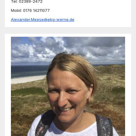
Tel: 02389-2472
Mobil: 0176 14211077
Alexander.Meese@ekg-werne.de