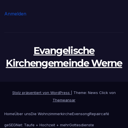
Anmelden
Evangelische
Kirchengemeinde Werne
Stolz präsentiert von WordPress
|
Theme: News Click von
Themeansar
Home
Über uns
Die Wohnzimmerkirche
Evensong
Repaircafé
geSEGNet: Taufe + Hochzeit + mehr
Gottesdienste