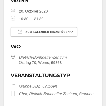
WANN
20. Okto­ber 2026
19:30 — 21:30
ZUM KALENDER HINZUFÜGEN
ICS her­un­ter­la­den
Goog­le Kalen­
WO
Dietrich-Bonhoeffer-Zentrum
Ost­ring 70, Wer­ne, 59368
VERANSTALTUNGSTYP
Grup­pe DBZ
Grup­pen
Chor
,
Dietrich-Bonhoeffer-Zentrum
,
Grup­pen