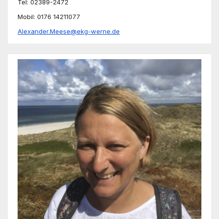
Tel: 02389-2472
Mobil: 0176 14211077
Alexander.Meese@ekg-werne.de