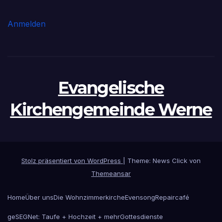
Anmelden
Evangelische
Kirchengemeinde Werne
Stolz präsentiert von WordPress
|
Theme: News Click von
Themeansar
Home
Über uns
Die Wohnzimmerkirche
Evensong
Repaircafé
geSEGNet: Taufe + Hochzeit + mehr
Gottesdienste