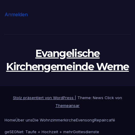
Anmelden
Evangelische
Kirchengemeinde Werne
Stolz präsentiert von WordPress
|
Theme: News Click von
Themeansar
Home
Über uns
Die Wohnzimmerkirche
Evensong
Repaircafé
geSEGNet: Taufe + Hochzeit + mehr
Gottesdienste