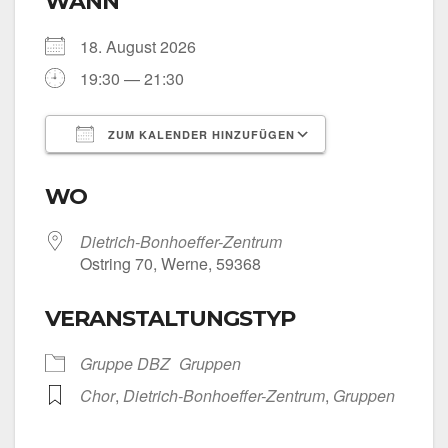
WANN
18. August 2026
19:30 — 21:30
ZUM KALENDER HINZUFÜGEN
ICS her­un­ter­la­den
Goog­le Kalen­
WO
Dietrich-Bonhoeffer-Zentrum
Ost­ring 70, Wer­ne, 59368
VERANSTALTUNGSTYP
Grup­pe DBZ
Grup­pen
Chor
,
Dietrich-Bonhoeffer-Zentrum
,
Grup­pen