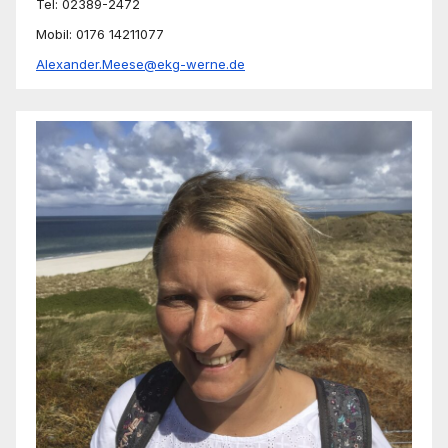
Tel: 02389-2472
Mobil: 0176 14211077
Alexander.Meese@ekg-werne.de