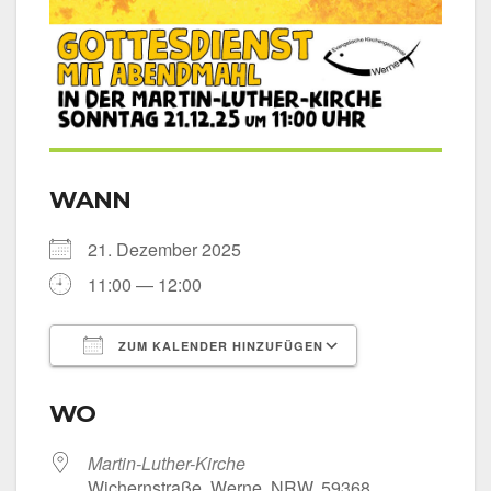
WANN
21. Dezem­ber 2025
11:00 — 12:00
ZUM KALENDER HINZUFÜGEN
ICS her­un­ter­la­den
Goog­le Kalen­
WO
Martin-Luther-Kirche
Wichern­stra­ße, Wer­ne, NRW, 59368