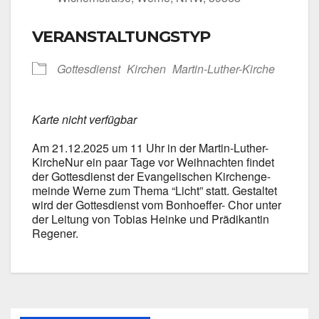
VERANSTALTUNGSTYP
Got­tes­dienst
Kir­chen
Martin-Luther-Kirche
Kar­te nicht ver­füg­bar
Am 21.12.2025 um 11 Uhr in der Martin-Luther-
KircheNur ein paar Tage vor Weih­nach­ten fin­det
der Got­tes­dienst der Evan­ge­li­schen Kir­chen­ge­
mein­de Wer­ne zum The­ma “Licht” statt. Gestal­tet
wird der Got­tes­dienst vom Bonhoeffer- Chor unter
der Lei­tung von Tobi­as Hein­ke und Prä­di­kan­tin
Rege­ner.