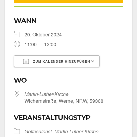
WANN
20. Okto­ber 2024
11:00 — 12:00
ZUM KALENDER HINZUFÜGEN
ICS her­un­ter­la­den
Goog­le Kalen­
WO
Martin-Luther-Kirche
Wichern­stra­ße, Wer­ne, NRW, 59368
VERANSTALTUNGSTYP
Got­tes­dienst
Martin-Luther-Kirche