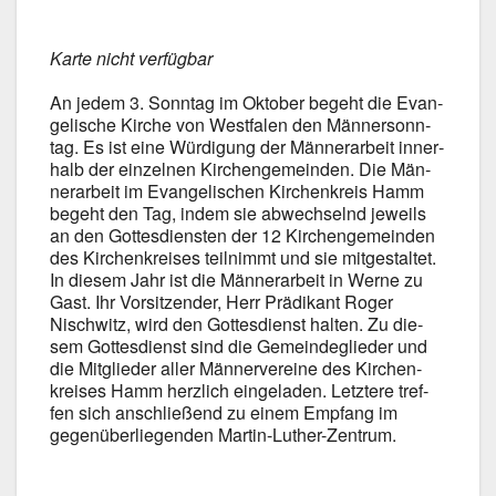
Kar­te nicht ver­füg­bar
An jedem 3. Sonn­tag im Okto­ber begeht die Evan­
ge­li­sche Kir­che von West­fa­len den Män­ner­sonn­
tag. Es ist eine Wür­di­gung der Män­ner­ar­beit inner­
halb der ein­zel­nen Kir­chen­ge­mein­den. Die Män­
ner­ar­beit im Evan­ge­li­schen Kir­chen­kreis Hamm
begeht den Tag, indem sie abwech­selnd jeweils
an den Got­tes­diens­ten der 12 Kir­chen­ge­mein­den
des Kir­chen­krei­ses teil­nimmt und sie mit­ge­stal­tet.
In die­sem Jahr ist die Män­ner­ar­beit in Wer­ne zu
Gast. Ihr Vor­sit­zen­der, Herr Prä­di­kant Roger
Nischwitz, wird den Got­tes­dienst hal­ten. Zu die­
sem Got­tes­dienst sind die Gemein­de­glie­der und
die Mit­glie­der aller Män­ner­ver­ei­ne des Kir­chen­
krei­ses Hamm herz­lich ein­ge­la­den. Letz­te­re tref­
fen sich anschlie­ßend zu einem Emp­fang im
gegen­über­lie­gen­den Martin-Luther-Zentrum.