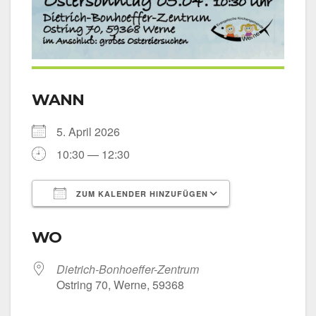
WANN
5. April 2026
10:30 — 12:30
ZUM KALENDER HINZUFÜGEN
ICS her­un­ter­la­den
Goog­le Kalen­
WO
Dietrich-Bonhoeffer-Zentrum
Ost­ring 70, Wer­ne, 59368