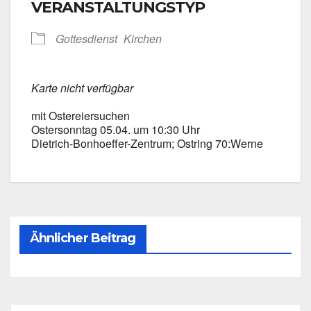
VERANSTALTUNGSTYP
Got­tes­dienst
Kir­chen
Kar­te nicht ver­füg­bar
mit Oster­ei­er­su­chen
Oster­sonn­tag 05.04. um 10:30 Uhr
Dietrich-Bonhoeffer-Zentrum; Ost­ring 70:Werne
Ähnlicher Beitrag