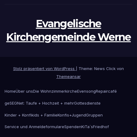
Evangelische
Kirchengemeinde Werne
Stolz präsentiert von WordPress
|
Theme: News Click von
Themeansar
Home
Über uns
Die Wohnzimmerkirche
Evensong
Repaircafé
geSEGNet: Taufe + Hochzeit + mehr
Gottesdienste
Kinder + Konfikids + Familie
Konfis+Jugend
Gruppen
Service und Anmeldeformulare
Spenden
KiTa´s
Friedhof