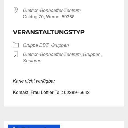
Dietrich-Bonhoeffer-Zentrum
Ost­ring 70, Wer­ne, 59368
VERANSTALTUNGSTYP
Grup­pe DBZ
Grup­pen
Dietrich-Bonhoeffer-Zentrum
,
Grup­pen
,
Senio­ren
Kar­te nicht ver­füg­bar
Kon­takt: Frau Löff­ler Tel.: 02389–5643