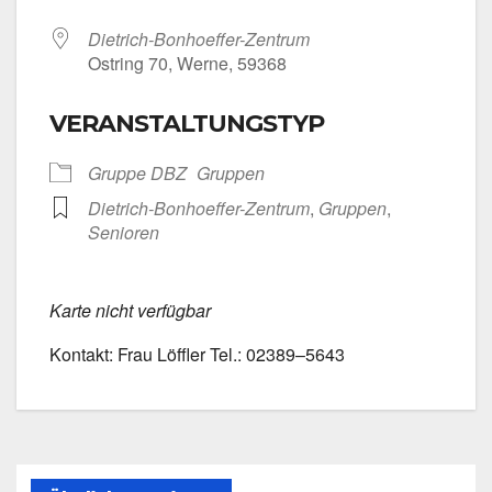
Dietrich-Bonhoeffer-Zentrum
Ost­ring 70, Wer­ne, 59368
VERANSTALTUNGSTYP
Grup­pe DBZ
Grup­pen
Dietrich-Bonhoeffer-Zentrum
,
Grup­pen
,
Senio­ren
Kar­te nicht ver­füg­bar
Kon­takt: Frau Löff­ler Tel.: 02389–5643