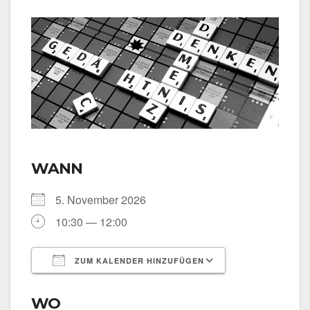
WANN
5. Novem­ber 2026
10:30 — 12:00
ZUM KALENDER HINZUFÜGEN
ICS her­un­ter­la­den
Goog­le Kalen­
WO