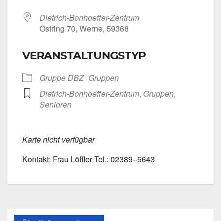
Dietrich-Bonhoeffer-Zentrum
Ost­ring 70, Wer­ne, 59368
VERANSTALTUNGSTYP
Grup­pe DBZ
Grup­pen
Dietrich-Bonhoeffer-Zentrum
,
Grup­pen
,
Senio­ren
Kar­te nicht ver­füg­bar
Kon­takt: Frau Löff­ler Tel.: 02389–5643