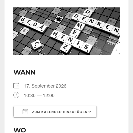
WANN
17. Sep­tem­ber 2026
10:30 — 12:00
ZUM KALENDER HINZUFÜGEN
ICS her­un­ter­la­den
Goog­le Kalen­
WO