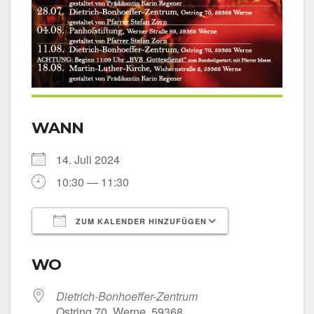
WANN
14. Juli 2024
10:30 — 11:30
ZUM KALENDER HINZUFÜGEN
ICS her­un­ter­la­den
Goog­le Kalen­
WO
Dietrich-Bonhoeffer-Zentrum
Ost­ring 70, Wer­ne, 59368