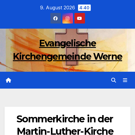
Zum
9. August 2026
4:40
Inhalt
wechseln
Evangelische
Kirchengemeinde Werne
Sommerkirche in der
Martin-Luther-Kirche