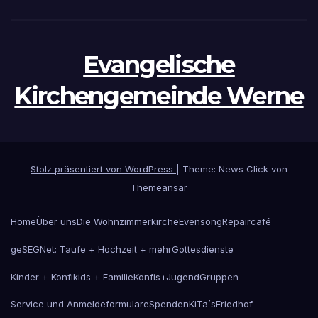
Evangelische
Kirchengemeinde Werne
Stolz präsentiert von WordPress
|
Theme: News Click von
Themeansar
Home
Über uns
Die Wohnzimmerkirche
Evensong
Repaircafé
geSEGNet: Taufe + Hochzeit + mehr
Gottesdienste
Kinder + Konfikids + Familie
Konfis+Jugend
Gruppen
Service und Anmeldeformulare
Spenden
KiTa´s
Friedhof