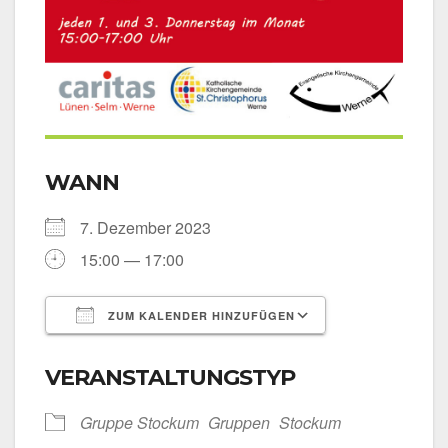
WANN
7. Dezem­ber 2023
15:00 — 17:00
ZUM KALENDER HINZUFÜGEN
ICS her­un­ter­la­den
Goog­le Kalen­
VERANSTALTUNGSTYP
Grup­pe Sto­ckum
Grup­pen
Sto­ckum