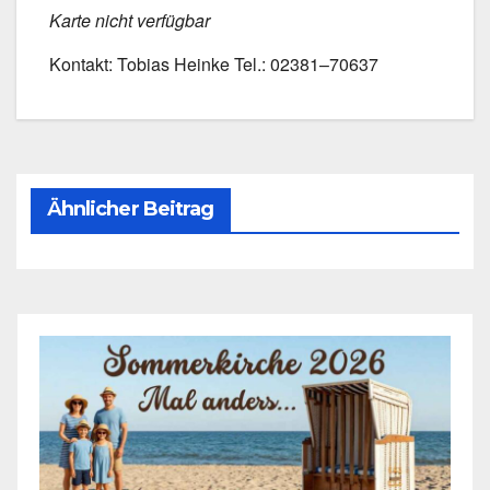
Kar­te nicht ver­füg­bar
Kon­takt: Tobi­as Hein­ke Tel.: 02381–70637
Ähnlicher Beitrag