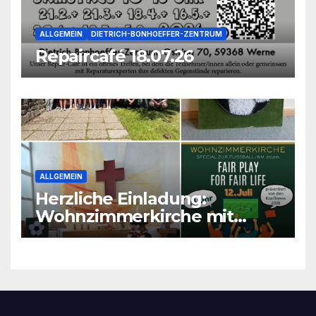
ALLGEMEIN
DIETRICH-BONHOEFFER-ZENTRUM
Repaircafé 18.07.26
ALLGEMEIN
Herzliche Einladung:
Wohnzimmerkirche mit
unseren Konfis