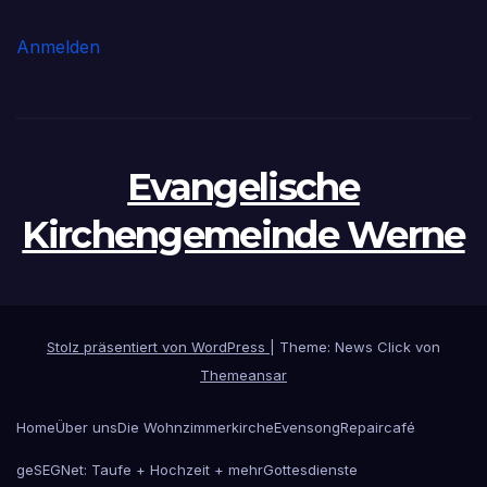
Anmelden
Evangelische
Kirchengemeinde Werne
Stolz präsentiert von WordPress
|
Theme: News Click von
Themeansar
Home
Über uns
Die Wohnzimmerkirche
Evensong
Repaircafé
geSEGNet: Taufe + Hochzeit + mehr
Gottesdienste