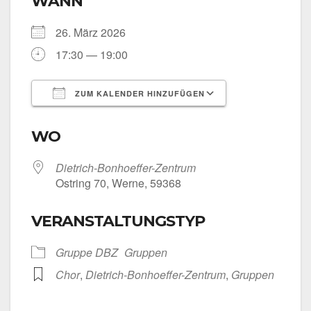
WANN
26. März 2026
17:30 — 19:00
ZUM KALENDER HINZUFÜGEN
ICS her­un­ter­la­den
Goog­le Kalen­
WO
Dietrich-Bonhoeffer-Zentrum
Ost­ring 70, Wer­ne, 59368
VERANSTALTUNGSTYP
Grup­pe DBZ
Grup­pen
Chor
,
Dietrich-Bonhoeffer-Zentrum
,
Grup­pen