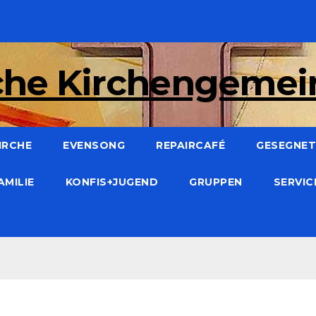
che Kirchengeme
IRCHE
EVENSONG
REPAIRCAFÉ
GESEGNET:
AMILIE
KONFIS+JUGEND
GRUPPEN
SERVI