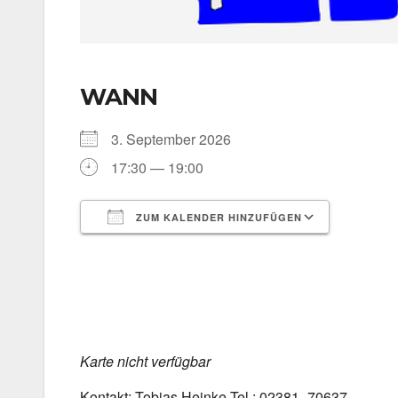
WANN
3. Sep­tem­ber 2026
17:30 — 19:00
ZUM KALENDER HINZUFÜGEN
ICS her­un­ter­la­den
Goog­le 
Kar­te nicht ver­füg­bar
Kon­takt: Tobi­as Hein­ke Tel.: 02381–70637