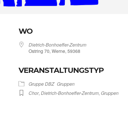
WO
Dietrich-Bonhoeffer-Zentrum
Ost­ring 70, Wer­ne, 59368
VERANSTALTUNGSTYP
Kalen­der
iCal­en­dar
Grup­pe DBZ
Grup­pen
Chor
,
Dietrich-Bonhoeffer-Zentrum
,
Grup­pen