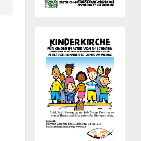
Office 365
Out­look Live