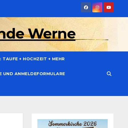
inde Werne
 TAUFE + HOCHZEIT + MEHR
CE UND ANMELDEFORMULARE