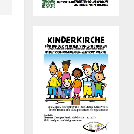
Office 365
Out­look Live