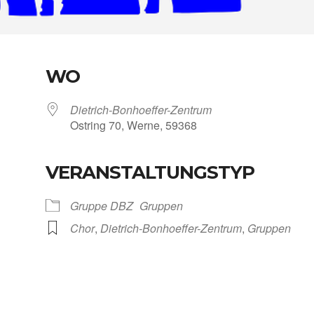
WO
Dietrich-Bonhoeffer-Zentrum
Ost­ring 70, Wer­ne, 59368
VERANSTALTUNGSTYP
Kalen­der
iCal­en­dar
Grup­pe DBZ
Grup­pen
Chor
,
Dietrich-Bonhoeffer-Zentrum
,
Grup­pen