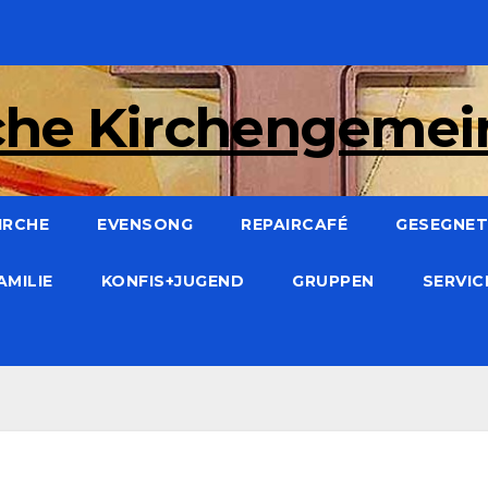
che Kirchengeme
IRCHE
EVENSONG
REPAIRCAFÉ
GESEGNET:
AMILIE
KONFIS+JUGEND
GRUPPEN
SERVI