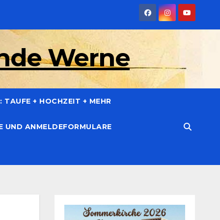
inde Werne
 TAUFE + HOCHZEIT + MEHR
CE UND ANMELDEFORMULARE