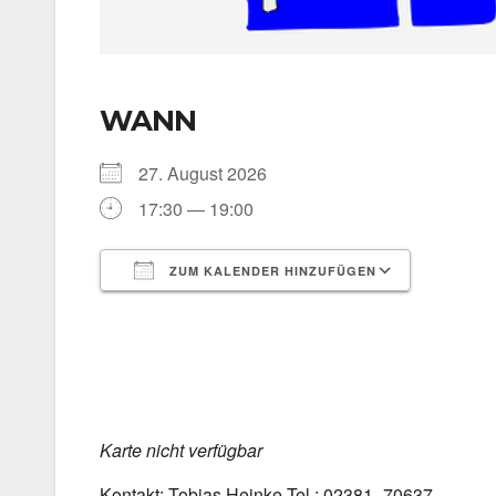
WANN
27. August 2026
17:30 — 19:00
ZUM KALENDER HINZUFÜGEN
ICS her­un­ter­la­den
Goog­le 
Kar­te nicht ver­füg­bar
Kon­takt: Tobi­as Hein­ke Tel.: 02381–70637