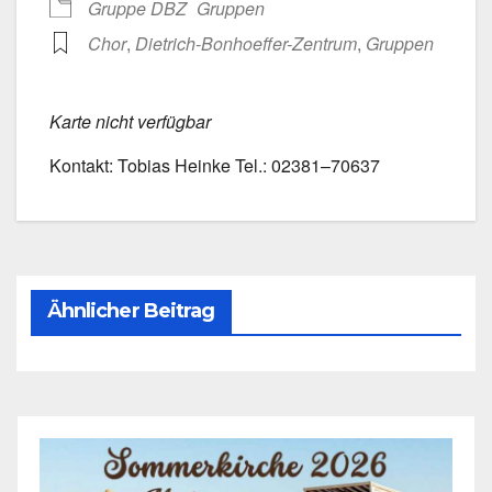
Grup­pe DBZ
Grup­pen
Chor
,
Dietrich-Bonhoeffer-Zentrum
,
Grup­pen
Kar­te nicht ver­füg­bar
Kon­takt: Tobi­as Hein­ke Tel.: 02381–70637
Ähnlicher Beitrag