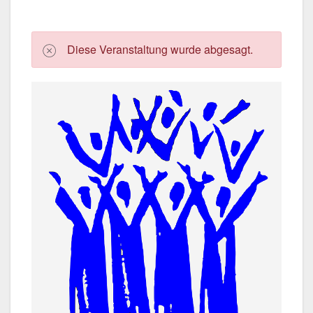
Die­se Ver­an­stal­tung wur­de abge­sagt.