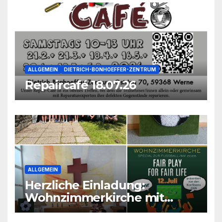
ALLGEMEIN
DIETRICH-BONHOEFFER-ZENTRUM
Repaircafé 18.07.26
ALLGEMEIN
Herzliche Einladung:
Wohnzimmerkirche mit
unseren Konfis