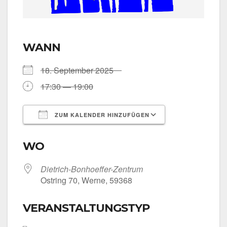
WANN
18. Sep­tem­ber 2025
17:30 — 19:00
ZUM KALENDER HINZUFÜGEN
ICS her­un­ter­la­den
Goog­le Kalen­
WO
Dietrich-Bonhoeffer-Zentrum
Ost­ring 70, Wer­ne, 59368
VERANSTALTUNGSTYP