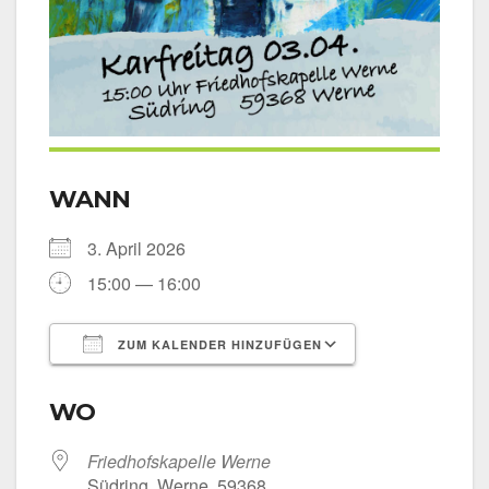
WANN
3. April 2026
15:00 — 16:00
ZUM KALENDER HINZUFÜGEN
ICS her­un­ter­la­den
Goog­le Kalen­
WO
Fried­hofs­ka­pel­le Wer­ne
Süd­ring, Wer­ne, 59368