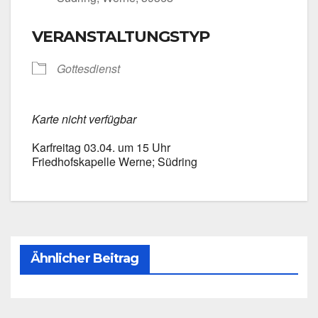
VERANSTALTUNGSTYP
Got­tes­dienst
Kar­te nicht ver­füg­bar
Kar­frei­tag 03.04. um 15 Uhr
Fried­hofs­ka­pel­le Wer­ne; Süd­ring
Ähnlicher Beitrag