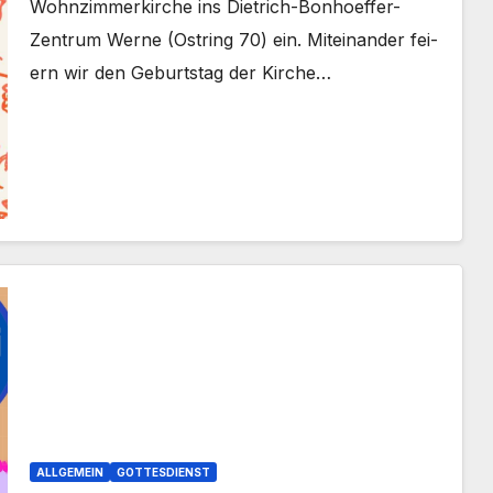
Wohnzimmerkirche ins Dietrich-Bonhoeffer-
Zentrum Wer­ne (Ost­ring 70) ein. Mit­ein­an­der fei­
ern wir den Geburts­tag der Kir­che…
ALLGEMEIN
GOTTESDIENST