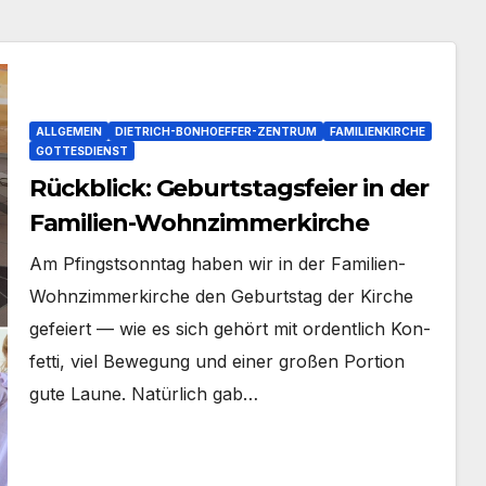
ALLGEMEIN
DIETRICH-BONHOEFFER-ZENTRUM
FAMILIENKIRCHE
GOTTESDIENST
Rückblick: Geburtstagsfeier in der
Familien-Wohnzimmerkirche
Am Pfingst­sonn­tag haben wir in der Familien-
Wohnzimmerkirche den Geburts­tag der Kir­che
gefei­ert — wie es sich gehört mit ordent­lich Kon­
fet­ti, viel Bewe­gung und einer gro­ßen Por­ti­on
gute Lau­ne. Natür­lich gab…