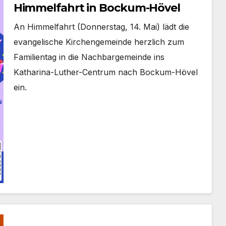
Himmelfahrt in Bockum-Hövel
An Him­mel­fahrt (Don­ners­tag, 14. Mai) lädt die
evan­ge­li­sche Kir­chen­ge­mein­de herz­lich zum
Fami­li­en­tag in die Nach­bar­ge­mein­de ins
Katharina-Luther-Centrum nach Bockum-Hövel
ein.