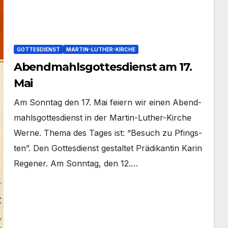
GOTTESDIENST
MARTIN-LUTHER-KIRCHE
Abendmahlsgottesdienst am 17.
Mai
Am Sonn­tag den 17. Mai fei­ern wir einen Abend­
mahls­got­tes­dienst in der Martin-Luther-Kirche
Wer­ne. The­ma des Tages ist: “Besuch zu Pfings­
ten”. Den Got­tes­dienst gestal­tet Prä­di­kan­tin Karin
Rege­ner. Am Sonn­tag, den 12.…