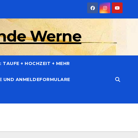
inde Werne
 TAUFE + HOCHZEIT + MEHR
CE UND ANMELDEFORMULARE