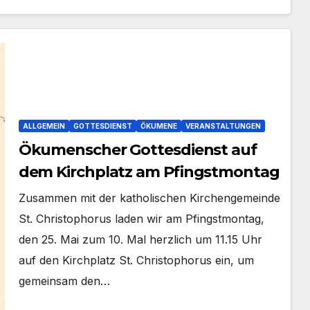
ALLGEMEIN
GOTTESDIENST
ÖKUMENE
VERANSTALTUNGEN
Ökumenscher Gottesdienst auf
dem Kirchplatz am Pfingstmontag
Zusam­men mit der katho­li­schen Kir­chen­ge­mein­de
St. Chris­to­pho­rus laden wir am Pfingst­mon­tag,
den 25. Mai zum 10. Mal herz­lich um 11.15 Uhr
auf den Kirch­platz St. Chris­to­pho­rus ein, um
gemein­sam den…