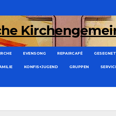
che Kirchengeme
IRCHE
EVENSONG
REPAIRCAFÉ
GESEGNET:
AMILIE
KONFIS+JUGEND
GRUPPEN
SERVI