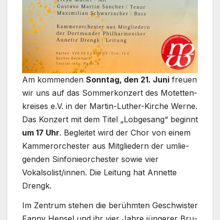
Am kom­men­den
Sonn­tag, den 21. Juni
freu­en
wir uns auf das Som­mer­kon­zert des Motet­ten­
krei­ses e.V. in der Martin-Luther-Kirche Wer­ne.
Das Kon­zert mit dem Titel „Lob­ge­sang“ beginnt
um 17 Uhr
. Beglei­tet wird der Chor von einem
Kam­mer­or­ches­ter aus Mit­glie­dern der umlie­
gen­den Sin­fo­nie­or­ches­ter sowie vier
Vokalsolist/innen. Die Lei­tung hat Annet­te
Drengk.
Im Zen­trum ste­hen die berühm­ten Geschwis­ter
Fan­ny Hen­sel und ihr vier Jah­re jün­ge­rer Bru­