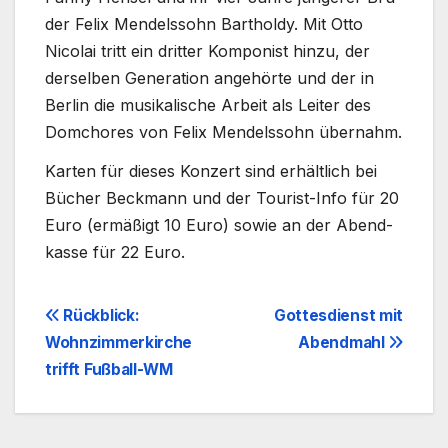
der Felix Men­dels­sohn Bar­thol­dy. Mit Otto
Nico­lai tritt ein drit­ter Kom­po­nist hin­zu, der
der­sel­ben Gene­ra­ti­on ange­hör­te und der in
Ber­lin die musi­ka­li­sche Arbeit als Lei­ter des
Dom­cho­res von Felix Men­dels­sohn über­nahm.
Kar­ten für die­ses Kon­zert sind erhält­lich bei
Bücher Beck­mann und der Tourist-Info für 20
Euro (ermä­ßigt 10 Euro) sowie an der Abend­
kas­se für 22 Euro.
Beitragsnavigation
Rückblick:
Gottesdienst mit
Wohnzimmerkirche
Abendmahl
trifft Fußball-WM