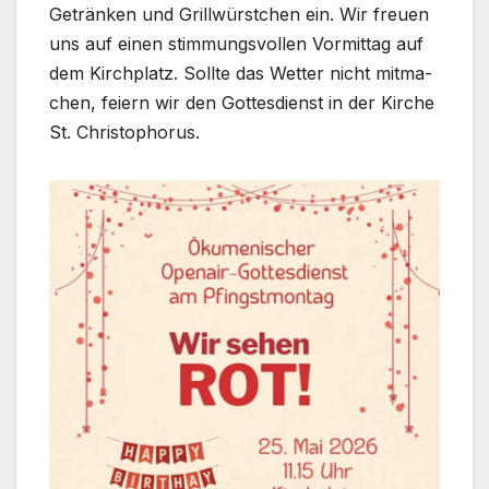
Geträn­ken und Grill­würst­chen ein. Wir freu­en
uns auf einen stim­mungs­vol­len Vor­mit­tag auf
dem Kirch­platz. Soll­te das Wet­ter nicht mit­ma­
chen, fei­ern wir den Got­tes­dienst in der Kir­che
St. Chris­to­pho­rus.