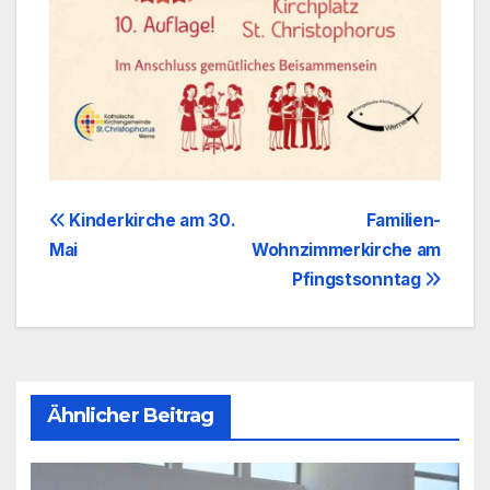
Beitragsnavigation
Kinderkirche am 30.
Familien-
Mai
Wohnzimmerkirche am
Pfingstsonntag
Ähnlicher Beitrag