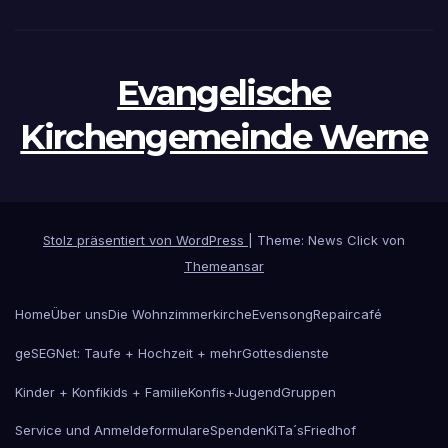
Evangelische
Kirchengemeinde Werne
Stolz präsentiert von WordPress
|
Theme: News Click von
Themeansar
Home
Über uns
Die Wohnzimmerkirche
Evensong
Repaircafé
geSEGNet: Taufe + Hochzeit + mehr
Gottesdienste
Kinder + Konfikids + Familie
Konfis+Jugend
Gruppen
Service und Anmeldeformulare
Spenden
KiTa´s
Friedhof