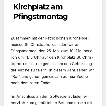
Kirchplatz am
Pfingstmontag
Zusam­men mit der katho­li­schen Kir­chen­ge­
mein­de St. Chris­to­pho­rus laden wir am
Pfingst­mon­tag, den 25. Mai zum 10. Mal herz­
lich um 11.15 Uhr auf den Kirch­platz St. Chris­
to­pho­rus ein, um gemein­sam den Geburts­tag
der Kir­che zu fei­ern. In die­sem Jahr sehen wir
“Rot” und gehen gemein­sam auf die Suche
nach dem roten Faden.
Im Anschluss an den Got­tes­dienst laden wir
herz­lich zum gemüt­li­chen Bei­sam­men­sein mit