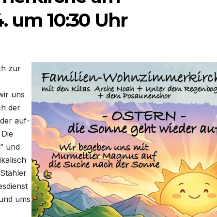
. um 10:30 Uhr
ch zur
-
wir uns
ch der
­der auf­
 Die
h” und
ka­lisch
Stäh­ler
s­dienst
 rund ums