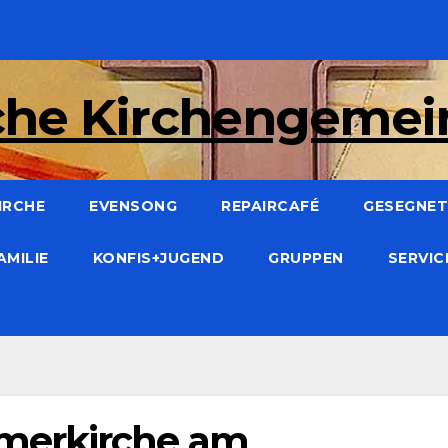
che Kirchengeme
IRCHE
EVENSONG
REPAIRCAFÉ
GESEGNET:
AMILIE
KONFIS+JUGEND
GRUPPEN
SERVI
merkirche am