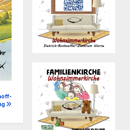
hoff-
ung