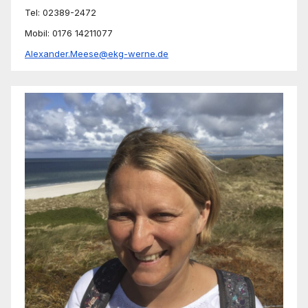
Tel: 02389-2472
Mobil: 0176 14211077
Alexander.Meese@ekg-werne.de