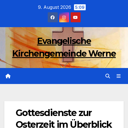
Zum
9. August 2026
5:09
Inhalt
wechseln
Evangelische
Kirchengemeinde Werne
Gottesdienste zur
Osterzeit im Überblick