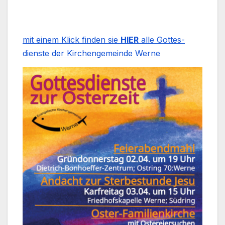
mit einem Klick fin­den sie
HIER
alle Got­tes­
diens­te der Kir­chen­ge­mein­de Wer­ne