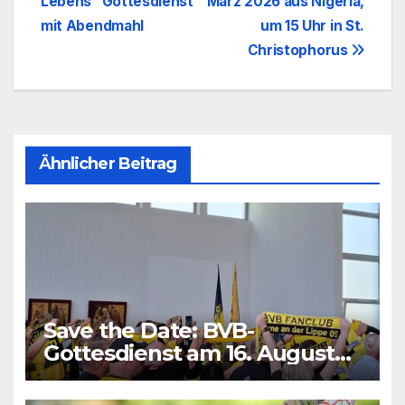
Lebens” Gottesdienst
März 2026 aus Nigeria,
mit Abendmahl
um 15 Uhr in St.
Christophorus
Ähnlicher Beitrag
Save the Date: BVB-
Gottesdienst am 16. August
2026