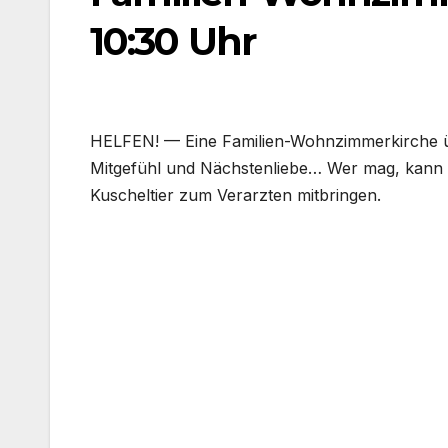
10:30 Uhr
HELFEN! — Eine Familien-Wohnzimmerkirche 
Mit­ge­fühl und Nächs­ten­lie­be… Wer mag, kann 
Kuschel­tier zum Ver­arz­ten mit­brin­gen.