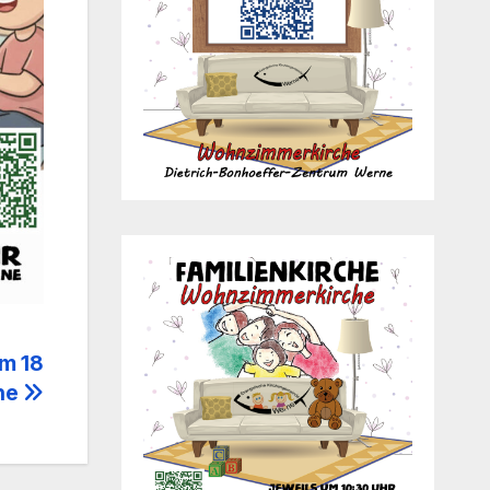
m 18
che