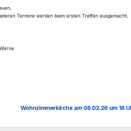
au­en.
i­te­ren Ter­mi­ne wer­den beim ers­ten Tref­fen aus­ge­macht.
 Wer­ne
Wohnzimmerkirche am 08.02.26 um 18 U