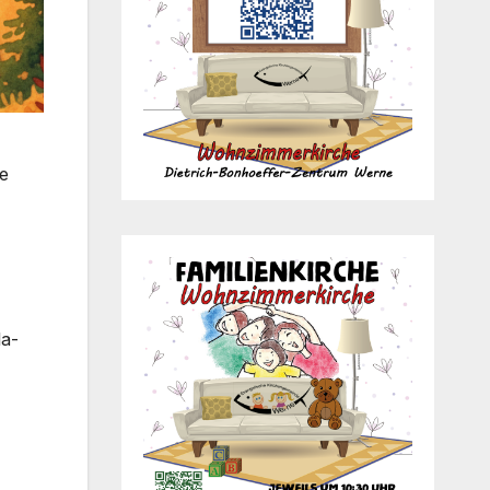
te
la­