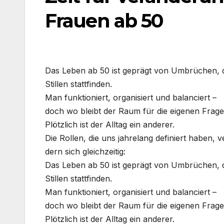
Frauen ab 50
Das Leben ab 50 ist geprägt von Umbrü­chen, d
Stil­len statt­fin­den.
Man funk­tio­niert, orga­ni­siert und balan­ciert –
doch wo bleibt der Raum für die eige­nen Fra­g
Plötz­lich ist der All­tag ein ande­rer.
Die Rol­len, die uns jah­re­lang defi­niert haben, v
dern sich gleich­zei­tig:
Das Leben ab 50 ist geprägt von Umbrü­chen, d
Stil­len statt­fin­den.
Man funk­tio­niert, orga­ni­siert und balan­ciert –
doch wo bleibt der Raum für die eige­nen Fra­g
Plötz­lich ist der All­tag ein ande­rer.