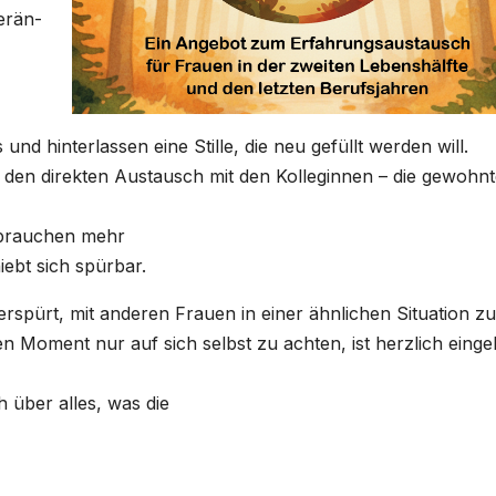
er­än­
nd hin­ter­las­sen eine Stil­le, die neu gefüllt wer­den will.
t den direk­ten Aus­tausch mit den Kol­le­gin­nen – die gewohn­
n brau­chen mehr
iebt sich spür­bar.
­spürt, mit ande­ren Frau­en in einer ähn­li­chen Situa­ti­on zu
 Moment nur auf sich selbst zu ach­ten, ist herz­lich ein­ge­
h über alles, was die