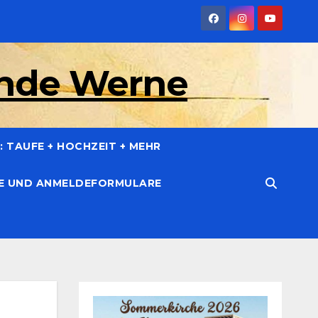
inde Werne
 TAUFE + HOCHZEIT + MEHR
CE UND ANMELDEFORMULARE