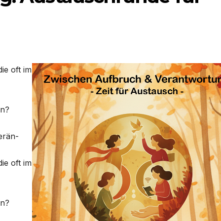
ie oft im
en?
er­än­
ie oft im
en?