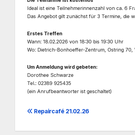
Die Teil­nah­me ist kos­ten­los
Ide­al ist eine Teil­neh­me­rin­nen­zahl von ca. 6 Fr
Das Ange­bot gilt zunächst für 3 Ter­mi­ne, die we
Ers­tes Tref­fen
Wann: 18.02.2026 von 18:30 bis 19:30 Uhr
Wo: Dietrich-Bonhoeffer-Zentrum, Ost­ring 70,
Um Anmel­dung wird gebe­ten:
Doro­thee Schwar­ze
Tel.: 02389 925435
(ein Anruf­be­ant­wor­ter ist geschal­tet)
Beitragsnavigation
Repaircafé 21.02.26