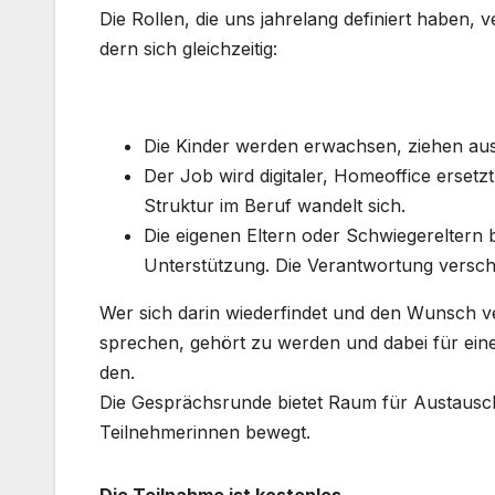
Die Rol­len, die uns jah­re­lang defi­niert haben, v
dern sich gleich­zei­tig:
Die Kin­der wer­den erwach­sen, zie­hen aus u
Der Job wird digi­ta­ler, Home­of­fice ersetz
Struk­tur im Beruf wan­delt sich.
Die eige­nen Eltern oder Schwie­ger­el­ter
Unter­stüt­zung. Die Ver­ant­wor­tung ver­sch
Wer sich dar­in wie­der­fin­det und den Wunsch ver
spre­chen, gehört zu wer­den und dabei für einen
den.
Die Gesprächs­run­de bie­tet Raum für Aus­tausc
Teil­neh­me­rin­nen bewegt.