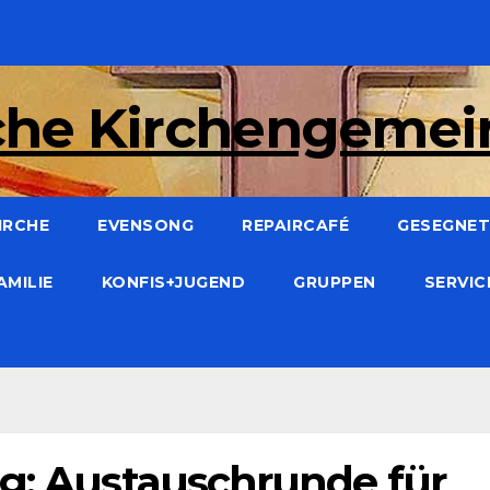
che Kirchengeme
IRCHE
EVENSONG
REPAIRCAFÉ
GESEGNET:
AMILIE
KONFIS+JUGEND
GRUPPEN
SERVI
ng: Austauschrunde für