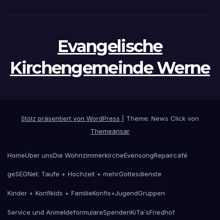
Evangelische
Kirchengemeinde Werne
Stolz präsentiert von WordPress
|
Theme: News Click von
Themeansar
Home
Über uns
Die Wohnzimmerkirche
Evensong
Repaircafé
geSEGNet: Taufe + Hochzeit + mehr
Gottesdienste
Kinder + Konfikids + Familie
Konfis+Jugend
Gruppen
Service und Anmeldeformulare
Spenden
KiTa´s
Friedhof