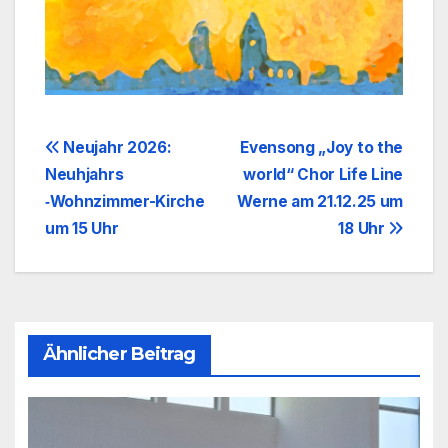
Beitragsnavigation
Neujahr 2026:
Evensong „Joy to the
Neuhjahrs
world“ Chor Life Line
‑Wohnzimmer-Kirche
Werne am 21.12.25 um
um 15 Uhr
18 Uhr
Ähnlicher Beitrag