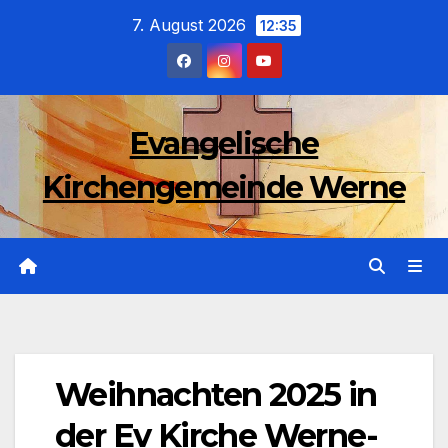
Zum
7. August 2026
12:35
Inhalt
wechseln
Evangelische
Kirchengemeinde Werne
Weihnachten 2025 in
der Ev Kirche Werne-