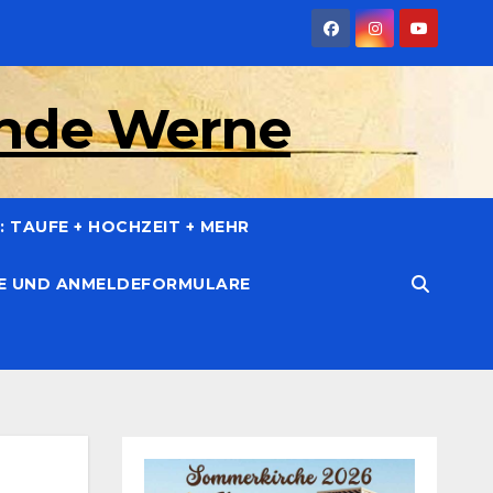
inde Werne
 TAUFE + HOCHZEIT + MEHR
CE UND ANMELDEFORMULARE