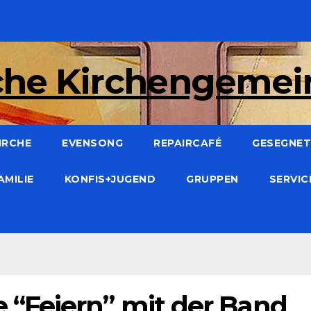
che Kirchengeme
IRCHE
EVENSONG
REPAIRCAFÉ
GESEGNET:
AMILIE
KONFIS+JUGEND
GRUPPEN
SERVI
“Feiern” mit der Band