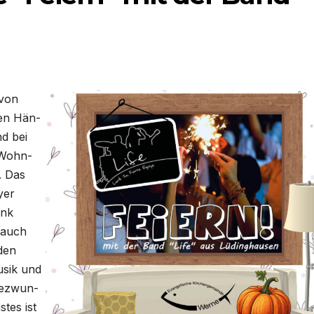
 von
­gen Hän­
d bei
s Wohn­
t. Das
­er
änk
 auch
­den
usik und
e­zwun­
­tes ist