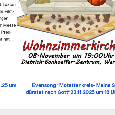
 Tex­ten
ze Film­
­gen.
er Mee­se
r Pres­
ht hat,
1.25 um
Evensong “Motettenkreis- Meine S
dürstet nach Gott“23.11.2025 um 18 