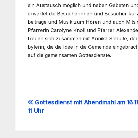
ein Aus­tausch mög­lich und neben Gebe­ten und
erwar­tet die Besu­che­rin­nen und Besu­cher kur­
bei­trä­ge und Musik zum Hören und auch Mit­sin
Pfar­re­rin Caro­ly­ne Knoll und Pfar­rer Alex­an­d
freu­en sich zusam­men mit Anni­ka Schul­te, de
by­te­rin, die die Idee in die Gemein­de ein­ge­brac
auf die gemein­sa­men Got­tes­diens­te.
Beitragsnavigation
Gottesdienst mit Abendmahl am 16.1
11 Uhr