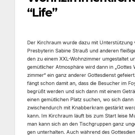
“Life”
Der Kirch­raum wur­de dazu mit Unter­stüt­zung
Pres­by­te­rin Sabi­ne Strauß und ande­ren flei­ßi
den zu einem XXL-Wohnzimmer umge­stal­tet un
gemüt­li­cher Atmo­sphä­re wird dann in „Got­te
zim­mer“ ein ganz ande­rer Got­tes­dienst gefei­er
fängt schon damit an, dass die Besu­cher im Foy
begrüßt wer­den und sich dann mit einem Getr
einen gemüt­li­chen Platz suchen, wo sich dann
zwi­schen­durch mit Knab­ber­kram gestärkt wer
kann. Im Kirch­raum läuft bis zum Start lei­se M
man kann sich an den Tisch­grup­pen ganz ung
gen unter­hal­ten. Auch wäh­rend des Got­tes­diens