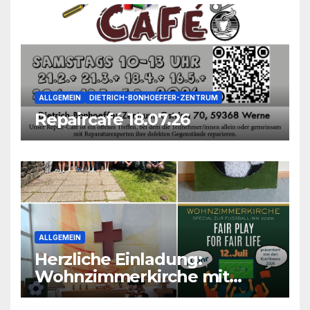
ALLGEMEIN
DIETRICH-BONHOEFFER-ZENTRUM
Repaircafé 18.07.26
ALLGEMEIN
Herzliche Einladung:
Wohnzimmerkirche mit
unseren Konfis