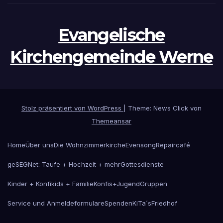
Evangelische
Kirchengemeinde Werne
Stolz präsentiert von WordPress
|
Theme: News Click von
Themeansar
Home
Über uns
Die Wohnzimmerkirche
Evensong
Repaircafé
geSEGNet: Taufe + Hochzeit + mehr
Gottesdienste
Kinder + Konfikids + Familie
Konfis+Jugend
Gruppen
Service und Anmeldeformulare
Spenden
KiTa´s
Friedhof