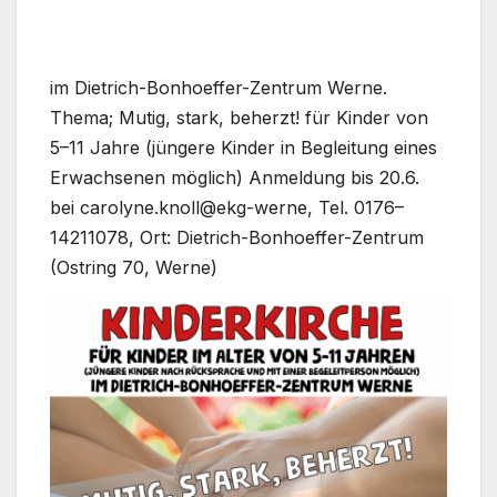
im Dietrich-Bonhoeffer-Zentrum Wer­ne.
The­ma; Mutig, stark, beherzt! für Kin­der von
5–11 Jah­re (jün­ge­re Kin­der in Beglei­tung eines
Erwach­se­nen mög­lich) Anmel­dung bis 20.6.
bei carolyne.knoll@ekg-werne, Tel. 0176–
14211078, Ort: Dietrich-Bonhoeffer-Zentrum
(Ost­ring 70, Wer­ne)