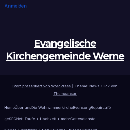
Anmelden
Evangelische
Kirchengemeinde Werne
Stolz präsentiert von WordPress
|
Theme: News Click von
Themeansar
Home
Über uns
Die Wohnzimmerkirche
Evensong
Repaircafé
geSEGNet: Taufe + Hochzeit + mehr
Gottesdienste
Kinder + Konfikids + Familie
Konfis+Jugend
Gruppen