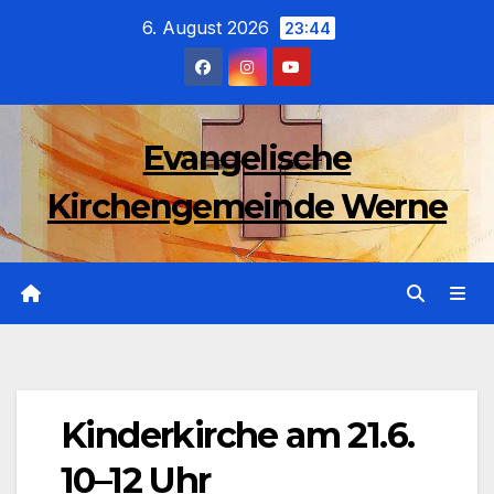
Zum
6. August 2026
23:44
Inhalt
wechseln
Evangelische
Kirchengemeinde Werne
Kinderkirche am 21.6.
10–12 Uhr