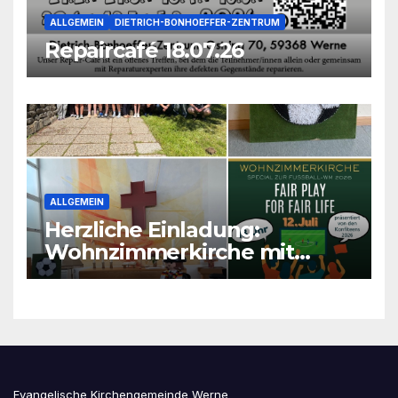
ALLGEMEIN
DIETRICH-BONHOEFFER-ZENTRUM
Repaircafé 18.07.26
ALLGEMEIN
Herzliche Einladung:
Wohnzimmerkirche mit
unseren Konfis
Evangelische Kirchengemeinde Werne