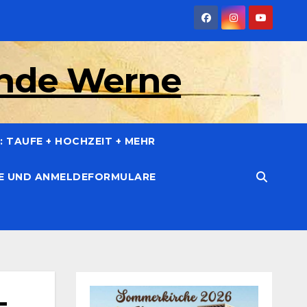
inde Werne
 TAUFE + HOCHZEIT + MEHR
CE UND ANMELDEFORMULARE
-