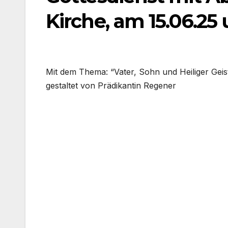
Kirche, am 15.06.25
Mit dem The­ma: “Vater, Sohn und Hei­li­ger Geis
gestal­tet von Prä­di­kan­tin Rege­ner