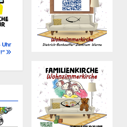
 Uhr
t!”