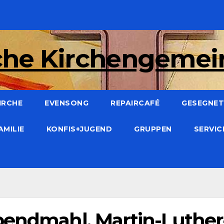
che Kirchengeme
IRCHE
EVENSONG
REPAIRCAFÉ
GESEGNET:
AMILIE
KONFIS+JUGEND
GRUPPEN
SERVI
bendmahl, Martin-Luther