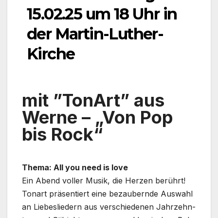
15.02.25 um 18 Uhr in
der Martin-Luther-
Kirche
mit ”Ton­Art” aus
Wer­ne – „Von Pop
bis Rock“
The­ma: All you need is love
Ein Abend vol­ler Musik, die Her­zen berührt!
Ton­art prä­sen­tiert eine bezau­bern­de Aus­wahl
an Lie­bes­lie­dern aus ver­schie­de­nen Jahr­zehn­