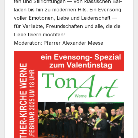
ten und Stil­rich­tun­gen — von klas­si­schen Bal­
la­den bis hin zu moder­nen Hits. Ein Even­song
vol­ler Emo­tio­nen, Lie­be und Lei­den­schaft —
für Ver­lieb­te, Freund­schaf­ten und alle, die die
Lie­be fei­ern möch­ten!
Mode­ra­ti­on: Pfar­rer Alex­an­der Mee­se