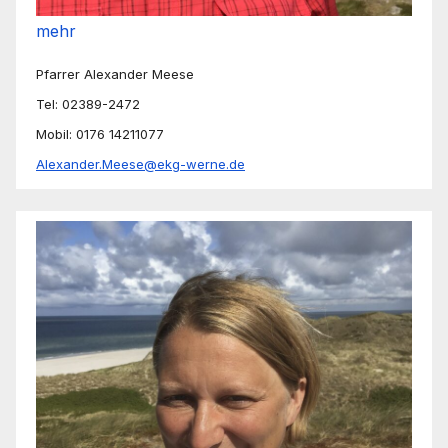
mehr
Pfarrer Alexander Meese
Tel: 02389-2472
Mobil: 0176 14211077
Alexander.Meese@ekg-werne.de