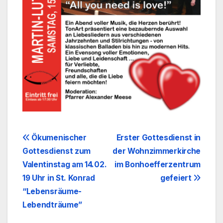
Beitragsnavigation
Ökumenischer
Erster Gottesdienst in
Gottesdienst zum
der Wohnzimmerkirche
Valentinstag am 14.02.
im Bonhoefferzentrum
19 Uhr in St. Konrad
gefeiert
“Lebensräume-
Lebendträume”