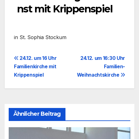
nst mit Krippenspiel
in St. Sophia Sto­ckum
Beitragsnavigation
24.12. um 16 Uhr
24.12. um 16:30 Uhr
Familienkirche mit
Familien-
Krippenspiel
Weihnachtskirche
Ähnlicher Beitrag