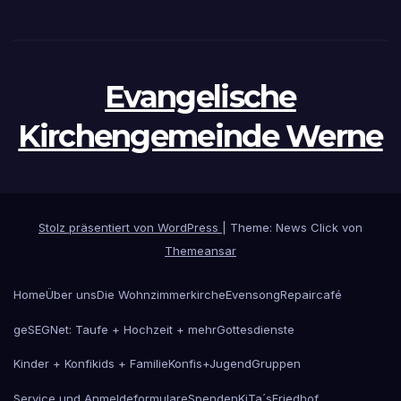
Evangelische
Kirchengemeinde Werne
Stolz präsentiert von WordPress
|
Theme: News Click von
Themeansar
Home
Über uns
Die Wohnzimmerkirche
Evensong
Repaircafé
geSEGNet: Taufe + Hochzeit + mehr
Gottesdienste
Kinder + Konfikids + Familie
Konfis+Jugend
Gruppen
Service und Anmeldeformulare
Spenden
KiTa´s
Friedhof