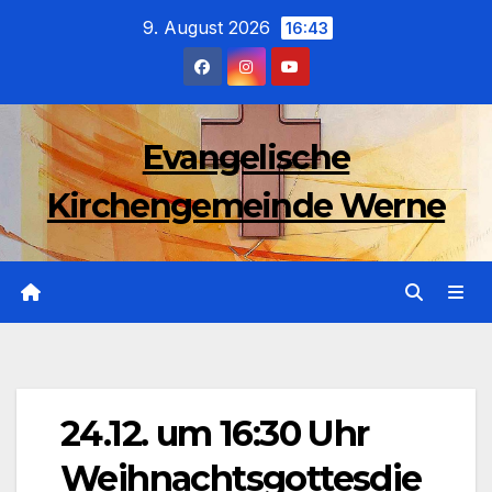
Zum
9. August 2026
16:43
Inhalt
wechseln
Evangelische
Kirchengemeinde Werne
24.12. um 16:30 Uhr
Weihnachtsgottesdie