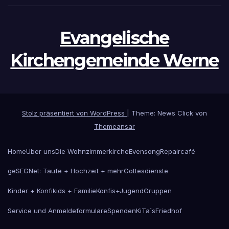
Evangelische
Kirchengemeinde Werne
Stolz präsentiert von WordPress
|
Theme: News Click von
Themeansar
Home
Über uns
Die Wohnzimmerkirche
Evensong
Repaircafé
geSEGNet: Taufe + Hochzeit + mehr
Gottesdienste
Kinder + Konfikids + Familie
Konfis+Jugend
Gruppen
Service und Anmeldeformulare
Spenden
KiTa´s
Friedhof