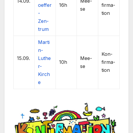
14.09.
Mee­
oeffer
16h
fir­ma­
se
-
ti­on
Zen­
trum
Marti
n-
Kon­
15.09.
Luthe
Mee­
10h
fir­ma­
r-
se
ti­on
Kirch
e