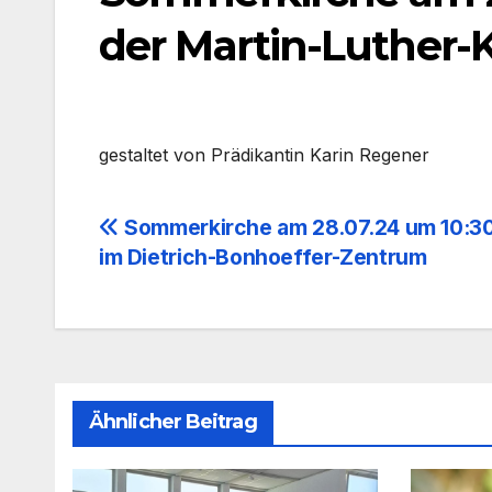
der Martin-Luther-
gestal­tet von Prä­di­kan­tin Karin Rege­ner
Beitragsnavigation
Sommerkirche am 28.07.24 um 10:30
im Dietrich-Bonhoeffer-Zentrum
Ähnlicher Beitrag