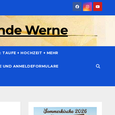
inde Werne
 TAUFE + HOCHZEIT + MEHR
CE UND ANMELDEFORMULARE