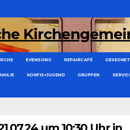
che Kirchengeme
IRCHE
EVENSONG
REPAIRCAFÉ
GESEGNET:
AMILIE
KONFIS+JUGEND
GRUPPEN
SERVI
.07.24 um 10:30 Uhr in