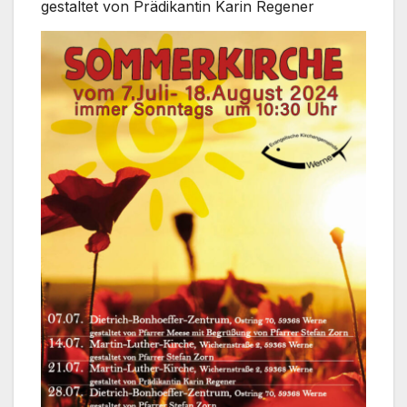
gestal­tet von Prä­di­kan­tin Karin Rege­ner