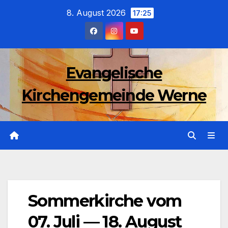
Zum
8. August 2026
17:25
Inhalt
wechseln
Evangelische
Kirchengemeinde Werne
Sommerkirche vom
07. Juli — 18. August