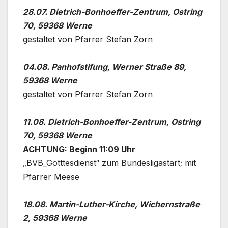
28.07. Dietrich-Bonhoeffer-Zentrum, Ost­ring
70, 59368 Wer­ne
gestal­tet von Pfar­rer Ste­fan Zorn
04.08. Pan­hof­sti­fung, Wer­ner Stra­ße 89,
59368 Wer­ne
gestal­tet von Pfar­rer Ste­fan Zorn
11.08. Dietrich-Bonhoeffer-Zentrum, Ost­ring
70, 59368 Wer­ne
ACHTUNG: Beginn 11:09 Uhr
„BVB_Gotttesdienst“ zum Bun­des­li­ga­start; mit
Pfar­rer Mee­se
18.08. Martin-Luther-Kirche, Wichern­stra­ße
2, 59368 Wer­ne