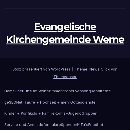
Evangelische
Kirchengemeinde Werne
Stolz präsentiert von WordPress
|
Theme: News Click von
Themeansar
Home
Über uns
Die Wohnzimmerkirche
Evensong
Repaircafé
geSEGNet: Taufe + Hochzeit + mehr
Gottesdienste
Kinder + Konfikids + Familie
Konfis+Jugend
Gruppen
Service und Anmeldeformulare
Spenden
KiTa´s
Friedhof