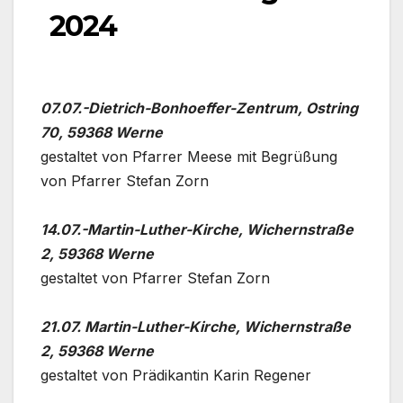
2024
07.07.-Dietrich-Bonhoeffer-Zentrum, Ost­ring
70, 59368 Wer­ne
gestal­tet von Pfar­rer Mee­se mit Begrü­ßung
von Pfar­rer Ste­fan Zorn
14.07.-Martin-Luther-Kirche, Wichern­stra­ße
2, 59368 Wer­ne
gestal­tet von Pfar­rer Ste­fan Zorn
21.07. Martin-Luther-Kirche, Wichern­stra­ße
2, 59368 Wer­ne
gestal­tet von Prä­di­kan­tin Karin Rege­ner