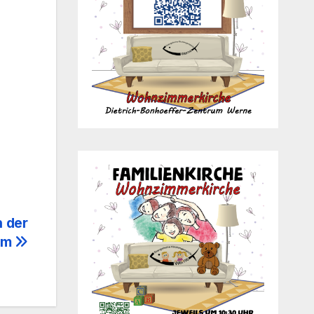
n der
kum