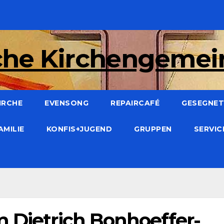
che Kirchengeme
IRCHE
EVENSONG
REPAIRCAFÉ
GESEGNET:
AMILIE
KONFIS+JUGEND
GRUPPEN
SERVI
m Dietrich Bonhoeffer-