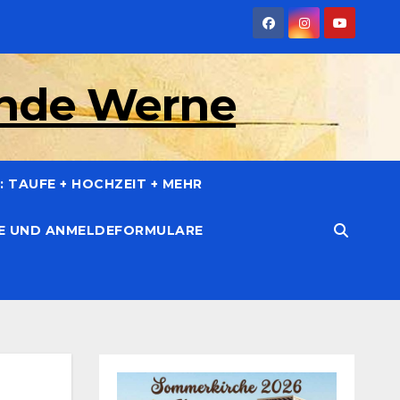
inde Werne
 TAUFE + HOCHZEIT + MEHR
CE UND ANMELDEFORMULARE