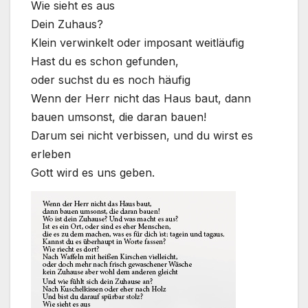
Wie sieht es aus
Dein Zuhaus?
Klein ver­win­kelt oder impo­sant weit­läu­fig
Hast du es schon gefun­den,
oder suchst du es noch häu­fig
Wenn der Herr nicht das Haus baut, dann
bau­en umsonst, die dar­an bau­en!
Dar­um sei nicht ver­bis­sen, und du wirst es
erle­ben
Gott wird es uns geben.