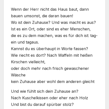
Wenn der Herr nicht das Haus baut, dann
bau­en umsonst, die dar­an bau­en!
Wo ist dein Zuhau­se? Und was macht es aus?
Ist es ein Ort, oder sind es eher Men­schen,
die es zu dem machen, was es für dich ist: tag­
ein und tag­aus.
Kannst du es über­haupt in Wor­te fas­sen?
Wie riecht es dort? Nach Waf­feln mit hei­ßen
Kir­schen viel­leicht,
oder doch mehr nach frisch gewa­sche­ner
Wäsche
kein Zuhau­se aber wohl dem ande­ren gleicht
Und wie fühlt sich dein Zuhau­se an?
Nach Kuschel­kis­sen oder eher nach Holz
Und bist du dar­auf spür­bar stolz?