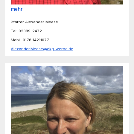
mehr
Pfarrer Alexander Meese
Tel: 02389-2472
Mobil: 0176 14211077
Alexander.Meese@ekg-werne.de