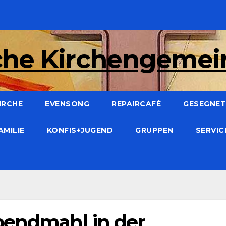
che Kirchengeme
IRCHE
EVENSONG
REPAIRCAFÉ
GESEGNET:
AMILIE
KONFIS+JUGEND
GRUPPEN
SERVI
bendmahl in der