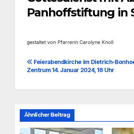
Panhoffstiftung in
gestal­tet von Pfar­re­rin Caro­ly­ne Knoll
Beitragsnavigation
Feierabendkirche im Dietrich-Bonho
Zentrum 14. Januar 2024, 18 Uhr
Ähnlicher Beitrag