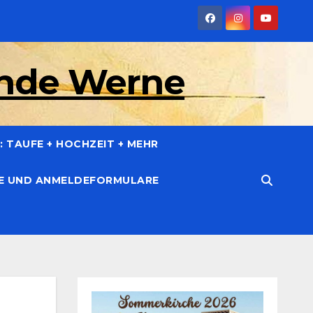
inde Werne
 TAUFE + HOCHZEIT + MEHR
CE UND ANMELDEFORMULARE