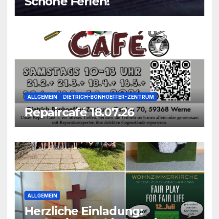
Schöne Ferien!
ALLGEMEIN
DIETRICH-BONHOEFFER-ZENTRUM
Repaircafé 18.07.26
ALLGEMEIN
Herzliche Einladung: