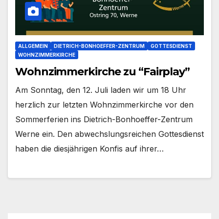
ALLGEMEIN
DIETRICH-BONHOEFFER-ZENTRUM
GOTTESDIENST
WOHNZIMMERKIRCHE
Wohnzimmerkirche zu “Fairplay”
Am Sonn­tag, den 12. Juli laden wir um 18 Uhr
herz­lich zur letz­ten Wohn­zim­mer­kir­che vor den
Som­mer­fe­ri­en ins Dietrich-Bonhoeffer-Zentrum
Wer­ne ein. Den abwechs­lungs­rei­chen Got­tes­dienst
haben die dies­jäh­ri­gen Kon­fis auf ihrer…