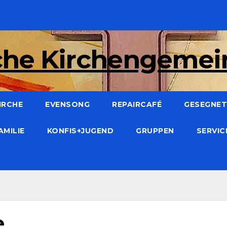
che Kirchengeme
IRCHE
EVENSONG
REPAIRCAFÉ
GESEGNET:
AMILIE
KONFIS+JUGEND
GRUPPEN
SERVI
e