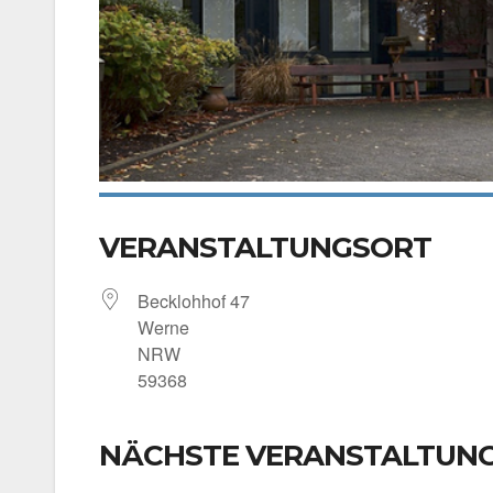
VERANSTALTUNGSORT
Beck­loh­hof 47
Wer­ne
NRW
59368
NÄCHSTE VERANSTALTUN