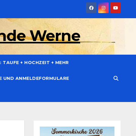
inde Werne
 TAUFE + HOCHZEIT + MEHR
CE UND ANMELDEFORMULARE