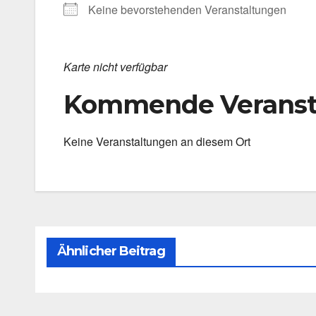
Kei­ne bevor­ste­hen­den Ver­an­stal­tun­gen
Kar­te nicht ver­füg­bar
Kommende Veranst
Kei­ne Ver­an­stal­tun­gen an die­sem Ort
Ähnlicher Beitrag