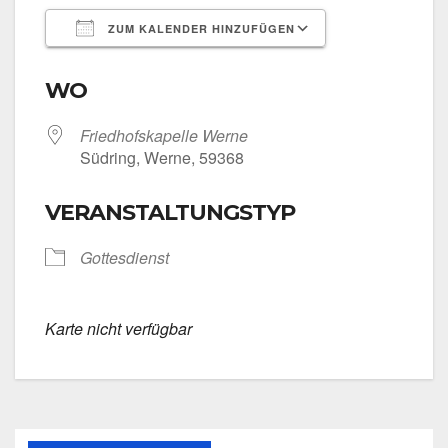
ZUM KALENDER HINZUFÜGEN
ICS her­un­ter­la­den
Goog­le Kalen­
WO
Fried­hofs­ka­pel­le Wer­ne
Süd­ring, Wer­ne, 59368
VERANSTALTUNGSTYP
Got­tes­dienst
Kar­te nicht ver­füg­bar