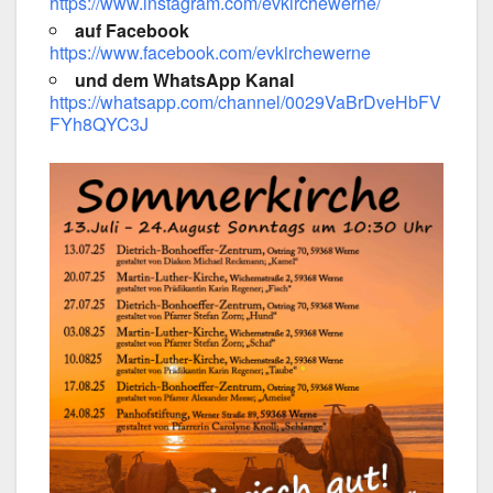
https://www.instagram.com/evkirchewerne/
auf Face­book
https://www.facebook.com/evkirchewerne
und dem Whats­App Kanal
https://whatsapp.com/channel/0029VaBrDveHbFV
FYh8QYC3J