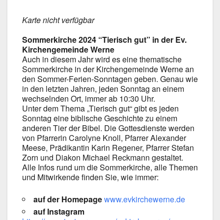
Kar­te nicht ver­füg­bar
Som­mer­kir­che 2024 “Tie­risch gut” in der Ev.
Kir­chen­ge­mein­de Wer­ne
Auch in die­sem Jahr wird es eine the­ma­ti­sche
Som­mer­kir­che in der Kir­chen­ge­mein­de Wer­ne an
den Sommer-Ferien-Sonntagen geben. Genau wie
in den letz­ten Jah­ren, jeden Sonn­tag an einem
wech­seln­den Ort, immer ab 10:30 Uhr.
Unter dem The­ma „Tie­risch gut“ gibt es jeden
Sonn­tag eine bibli­sche Geschich­te zu einem
ande­ren Tier der Bibel. Die Got­tes­diens­te wer­den
von Pfar­re­rin Caro­ly­ne Knoll, Pfar­rer Alex­an­der
Mee­se, Prä­di­kan­tin Karin Rege­ner, Pfar­rer Ste­fan
Zorn und Dia­kon Micha­el Reck­mann gestal­tet.
Alle Infos rund um die Som­mer­kir­che, alle The­men
und Mit­wir­ken­de fin­den Sie, wie immer:
auf der Home­page
www.evkirchewerne.de
auf Insta­gram