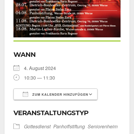
WANN
4. August 2024
10:30 — 11:30
ZUM KALENDER HINZUFÜGEN
ICS her­un­ter­la­den
Goog­le Kalen­
VERANSTALTUNGSTYP
Got­tes­dienst
Pan­hoff­stif­tung
Senio­ren­heim