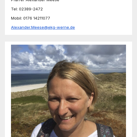
Tel: 02389-2472
Mobil: 0176 14211077
Alexander.Meese@ekg-werne.de